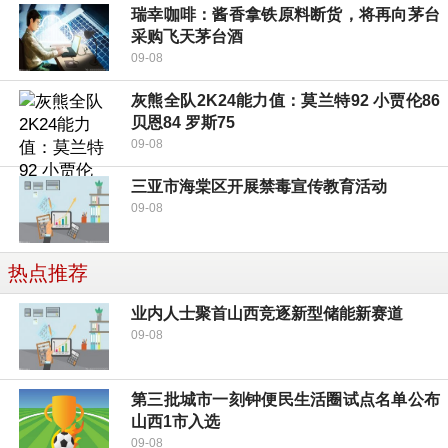
瑞幸咖啡：酱香拿铁原料断货，将再向茅台
采购飞天茅台酒
09-08
灰熊全队2K24能力值：莫兰特92 小贾伦86
贝恩84 罗斯75
09-08
三亚市海棠区开展禁毒宣传教育活动
09-08
热点推荐
业内人士聚首山西竞逐新型储能新赛道
09-08
第三批城市一刻钟便民生活圈试点名单公布
山西1市入选
09-08