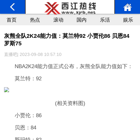
首页
热点
滚动
国内
乐活
娱乐
灰熊全队2K24能力值：莫兰特92 小贾伦86 贝恩84
罗斯75
直播吧| 2023-09-08 10:57:10
NBA2K24能力值正式公布，灰熊全队能力值如下：
莫兰特：92
(相关资料图)
小贾伦：86
贝恩：84
斯玛特：82