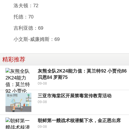
洛夫顿：72
托德：70
吉利亚德：69
小文斯-威廉姆斯：69
精彩推荐
灰熊全队2K24能力值：莫兰特92 小贾伦86
贝恩84 罗斯75
09-08
三亚市海棠区开展禁毒宣传教育活动
09-08
朝鲜第一艘战术核潜艇下水，金正恩出席
09-08