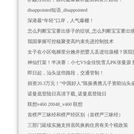
disappointed短语_disappointed
深港最“年轻”口岸，人气爆棚！
怎么判断宝宝要出疹子的症状_怎么判断宝宝要出
我国掌握可控核聚变高约束先进控制技术
女子在小区电梯里分娩并把婴儿丢进垃圾桶？医院
神仙打架！半决赛：小七VS金佳悦雪儿PK张曼源
即日起，汕头这些路段，交通管制！
捐资20.3万元！“中国好人”陈振勇携儿子资助汕头
诺曼底登陆日高清下载_诺曼底登陆日
联想v460 20048_v460 联想
首楞严三昧经和楞严经区别（首楞严三昧经）
三部门延续实施支持居民换购住房有关个税政策