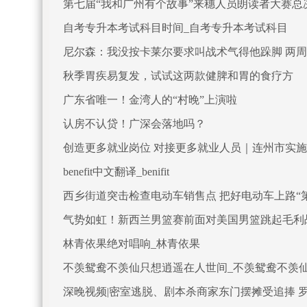
第七届“我和广州有个故事”来穗人员朗读者大赛总
自考专升本考试科目时间_自考专升本考试科目
尼尔森：我没按卡莱尔要求叫战术气得他跺脚 两
秋季胃疾易复发，试试这两款健脾和胃的食疗方
广东省唯一！金湾人的“村晚”上演啦
认房不认贷！广深会落地吗？
创造更多就业岗位 对接更多就业人员｜连州市实施
benefit中文翻译_benifit
西乡街道突击检查电动车销售点 把好电动车上路“
气势如虹！新西兰男篮赛前面对美国男篮跳起毛利
林青依果绝对唱响_林青依果
不羡鸳鸯不羡仙只想逍遥在人世间_不羡鸳鸯不羡
深晚视频|密室逃脱、剧本杀商家东门摆摊受追捧 罗湖