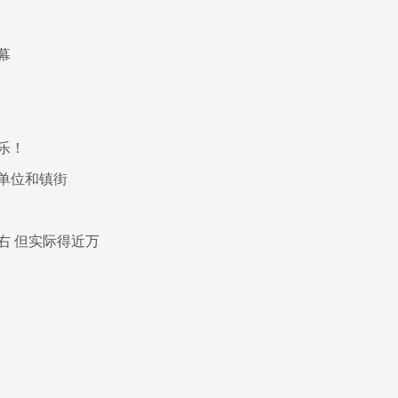
幕
乐！
单位和镇街
右 但实际得近万