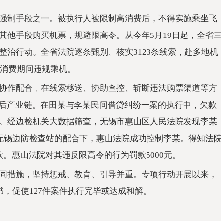
强制手段之一。被执行人被限制高消费后，不得实施乘坐飞
其他手段购买机票，规避限高令。从今年5月19日起，全省
整治行动。全省法院逐条甄别、核实3123条线索，赴多地机
高消费期间违规乘机。
协作配合，在线索移送、协助查控、斩断违法购票渠道等方
背后产业链。在田某与李某民间借贷纠纷一案的执行中，欠款
”。经边检机关大数据筛查，无锡市惠山区人民法院发现李某
在无锡边防检查站的配合下，惠山法院成功控制李某。得知法
。惠山法院对其违反限高令的行为罚款5000元。
同措施，坚持惩戒、教育、引导并重。专项行动开展以来，
书，促使127件案件执行完毕或达成和解。