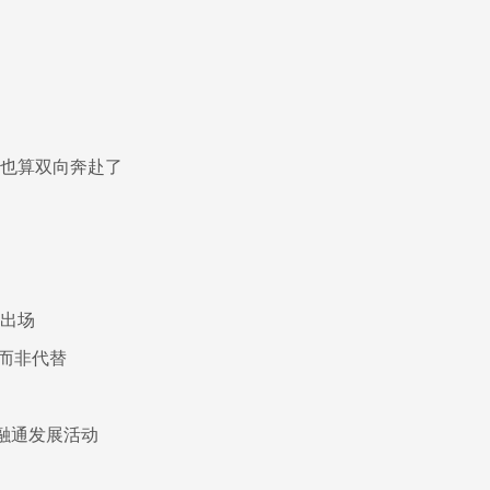
在也算双向奔赴了
有出场
而非代替
融通发展活动