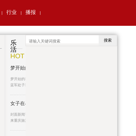
行业
播报
|
|
|
搜索
乐
活
HOT
梦开始的地方2012年的今天，阿扎
梦开始的地方2012年的今天，阿扎尔点射收获
蓝军处子球,蓝军,切尔西队,
女子在小区电梯里分娩并把婴儿丢
封面新闻记者李茂佳近日，网传一名外地女子
来重庆旅游时，在某小区的电