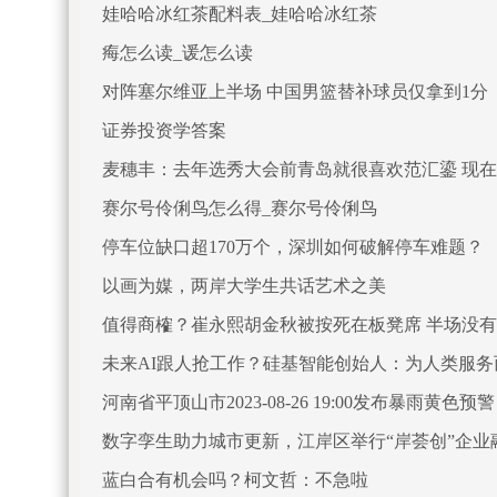
娃哈哈冰红茶配料表_娃哈哈冰红茶
痗怎么读_谖怎么读
对阵塞尔维亚上半场 中国男篮替补球员仅拿到1分
证券投资学答案
麦穗丰：去年选秀大会前青岛就很喜欢范汇鎏 现
赛尔号伶俐鸟怎么得_赛尔号伶俐鸟
停车位缺口超170万个，深圳如何破解停车难题？
以画为媒，两岸大学生共话艺术之美
值得商榷？崔永熙胡金秋被按死在板凳席 半场没
未来AI跟人抢工作？硅基智能创始人：为人类服务
河南省平顶山市2023-08-26 19:00发布暴雨黄色预警
数字孪生助力城市更新，江岸区举行“岸荟创”企业
蓝白合有机会吗？柯文哲：不急啦