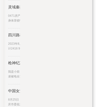
灵域秦烈身体里锁链是谁 灵域秦
0471房产来为大家解答以上的问题。灵域秦烈
身体里锁链是谁，灵域秦烈这
四川路桥：连续6日融资净偿还累
2023年8月25日四川路桥连续6日融资净偿还累
计2416 95万元
枪神纪凌被电全过程（枪神纪凌）
我是小前，我来为大家解答以上问题。枪神纪
凌被电全过程，枪神纪凌很多
中国女篮原主教练李亚光被开除党
8月25日，据重庆市纪委监委消息，日前，经重
庆市委批准，重庆市纪委监