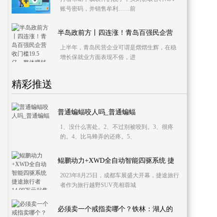
账号密码，并销售牟利……前
半岛政前方丨四连涨！青岛百强民企营
上半年，青岛民营企业可谓是熠熠生辉，在稳
增长保就业方面表现不俗，进
精彩推送
普通蝙蝠咬人吗_普通蝙蝠
1、没什么害处。2、不过别被咬到。3、很疼
的。4、比马蜂弄的还疼。5、
鲲鹏动力+XWD全自动智能四驱系统 捷
2023年8月25日，成都车展盛大开幕，捷途旅行
者作为旅行越野SUV亮相蓉城
必须卖一个戒指卖哪个？铁林：湖人的