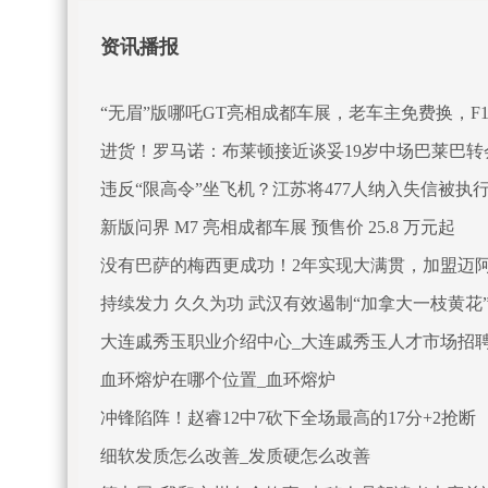
资讯播报
“无眉”版哪吒GT亮相成都车展，老车主免费换，F
进货！罗马诺：布莱顿接近谈妥19岁中场巴莱巴转会
违反“限高令”坐飞机？江苏将477人纳入失信被执
新版问界 M7 亮相成都车展 预售价 25.8 万元起
没有巴萨的梅西更成功！2年实现大满贯，加盟迈
持续发力 久久为功 武汉有效遏制“加拿大一枝黄花
大连戚秀玉职业介绍中心_大连戚秀玉人才市场招
血环熔炉在哪个位置_血环熔炉
冲锋陷阵！赵睿12中7砍下全场最高的17分+2抢断
细软发质怎么改善_发质硬怎么改善