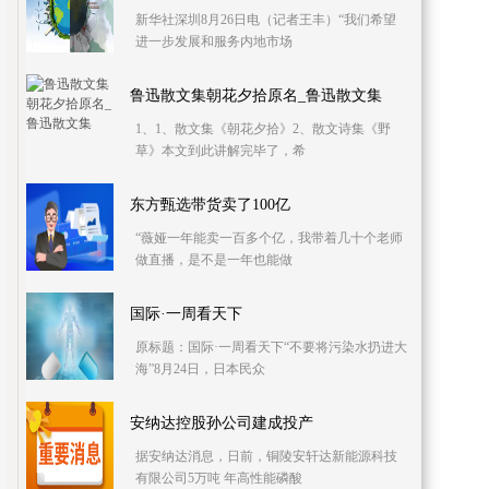
新华社深圳8月26日电（记者王丰）“我们希望
进一步发展和服务内地市场
鲁迅散文集朝花夕拾原名_鲁迅散文集
1、1、散文集《朝花夕拾》2、散文诗集《野
草》本文到此讲解完毕了，希
东方甄选带货卖了100亿
“薇娅一年能卖一百多个亿，我带着几十个老师
做直播，是不是一年也能做
国际·一周看天下
原标题：国际·一周看天下“不要将污染水扔进大
海”8月24日，日本民众
安纳达控股孙公司建成投产
据安纳达消息，日前，铜陵安轩达新能源科技
有限公司5万吨 年高性能磷酸