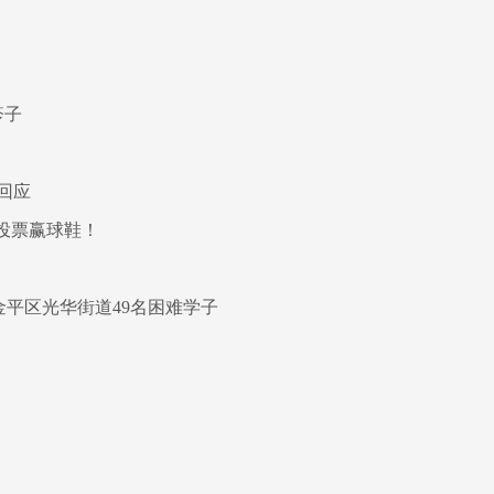
疹子
回应
 投票赢球鞋！
金平区光华街道49名困难学子