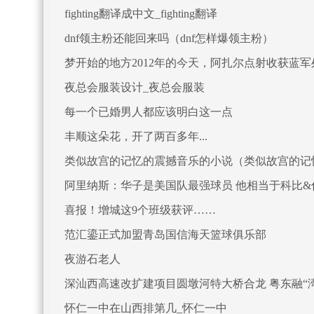
fighting翻译成中文_fighting翻译
dnf领主粉还能回来吗（dnf怎样爆领主粉）
梦开始的地方2012年的今天，阿扎尔点射收获蓝军
夜总会服装设计_夜总会服装
每一个已婚男人都应该明白这一点
丰顺这朵花，开了两百多年...
类似故宫的记忆的震撼音乐的小说（类似故宫的记
阿里纳斯：华子是美国队最强球员 他相当于科比
喜报！增城这9个班级获评……
范汇鎏正式加盟青岛国信海天篮球俱乐部
夜游石老人
深汕西高速改扩建项目圆墩河特大桥合龙 粤东融“
怀仁一中在山西排第几_怀仁一中