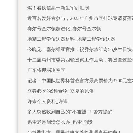
燃！看执信高一新生军训汇演
近百名爱好者参与，2023年广州市气排球邀请赛落
赛尔号查尔顿超进化_赛尔号查尔顿
地精工程学传送器材料_地精工程学传送器
今晚见！塞尔维亚官推：祝乔尔杰维奇56岁生日快
十二届惠州市委第四轮巡察工作启动，将巡查这些
广东将迎弱冷空气
记者：中国队世界杯首战官方最高票价为3700元左
立春必吃的9种食物_立夏的风俗
许崇个人资料_许崇
多人突然收到自己的“不雅照”！警方提醒
迅雷老是崩溃怎么办_迅雷 崩溃
@越秀街坊，居民健康素养监测调查开始啦！