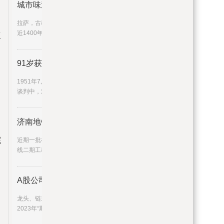
城市味道 | 原来拉萨
拉萨，古称“逻些”，布达拉宫、大昭寺是它走过
近1400年历史的见证。拉
三
91岁获得共和国勋章！这位英雄的
1951年7月10日，朝鲜停战谈判在开城举行。
谈判中，对于朝中方面提出的
济南地铁3、4、6、7、8、9号线，
院
近期一批在建地铁线路再次刷新“进度条”↓↓3号
线二期工程截至目前，3
A股公司半年报披露过半 超八成
龙头、链主稳中有进，“小巨人”增速迅猛……在
2023年“期中考”里，上