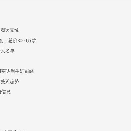
1圈速震惊
，总价3000万欧
行人名单
阿密达到生涯巅峰
”蔓延态势
聘信息