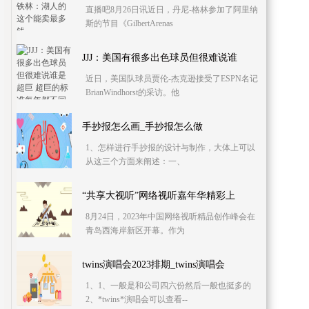
直播吧8月26日讯近日，丹尼-格林参加了阿里纳
斯的节目《GilbertArenas
JJJ：美国有很多出色球员但很难说谁
近日，美国队球员贾伦-杰克逊接受了ESPN名记
BrianWindhorst的采访。他
手抄报怎么画_手抄报怎么做
1、怎样进行手抄报的设计与制作，大体上可以
从这三个方面来阐述：一、
“共享大视听”网络视听嘉年华精彩上
8月24日，2023年中国网络视听精品创作峰会在
青岛西海岸新区开幕。作为
twins演唱会2023排期_twins演唱会
1、1、一般是和公司四六份然后一般也挺多的
2、*twins*演唱会可以查看--