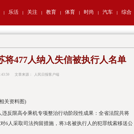
乐活
关注
教育
体育
时尚
汽车
综合
|
|
|
|
|
|
|
苏将477人纳入失信被执行人名单
:43:59
文章来源：
人民日报客户端
(相关资料图)
行人违反限高令乘机专项整治行动阶段性成果：全省法院共将
款，对6人采取司法拘留措施，将3名被执行人的犯罪线索移送公