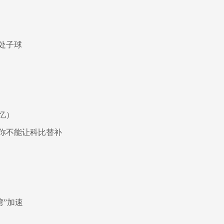
处子球
忆）
&你不能让科比替补
湾”加速