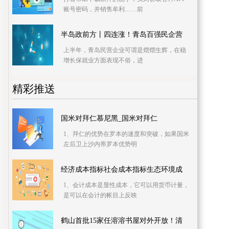
账号密码，并销售牟利……前
半岛政前方丨四连涨！青岛百强民企营
上半年，青岛民营企业可谓是熠熠生辉，在稳
增长保就业方面表现不俗，进
精彩推送
国米对拜仁慕尼黑_国米对拜仁
1、拜仁的优势在罗本的速度和突破，如果国米
左后卫上沙内蒂罗本优势明
经济成本指标社会成本指标生态环境成
1、会计成本是显性成本，它可以用货币计量，
是可以在会计的帐目上反映
鹤山首批15家任溶溶书屋对外开放！清