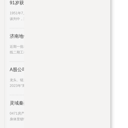
91岁获得共和国勋章！这位英雄的
1951年7月10日，朝鲜停战谈判在开城举行。
谈判中，对于朝中方面提出的
济南地铁3、4、6、7、8、9号线，
近期一批在建地铁线路再次刷新“进度条”↓↓3号
线二期工程截至目前，3
A股公司半年报披露过半 超八成
龙头、链主稳中有进，“小巨人”增速迅猛……在
2023年“期中考”里，上
灵域秦烈身体里锁链是谁 灵域秦
0471房产来为大家解答以上的问题。灵域秦烈
身体里锁链是谁，灵域秦烈这