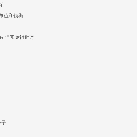
乐！
单位和镇街
右 但实际得近万
疹子