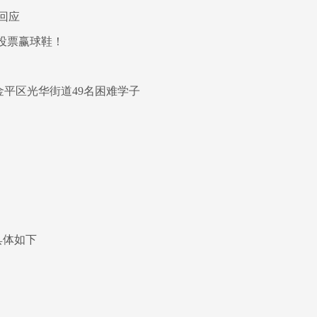
回应
 投票赢球鞋！
金平区光华街道49名困难学子
具体如下