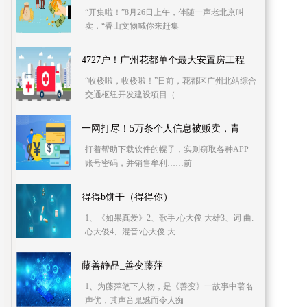
“开集啦！”8月26日上午，伴随一声老北京叫
卖，“香山文物喊你来赶集
4727户！广州花都单个最大安置房工程
“收楼啦，收楼啦！”日前，花都区广州北站综合
交通枢纽开发建设项目（
一网打尽！5万条个人信息被贩卖，青
打着帮助下载软件的幌子，实则窃取各种APP
账号密码，并销售牟利……前
得得b饼干（得得你）
1、《如果真爱》2、歌手:心大俊 大雄3、词 曲:
心大俊4、混音:心大俊 大
藤善静品_善变藤萍
1、为藤萍笔下人物，是《善变》一故事中著名
声优，其声音鬼魅而令人痴