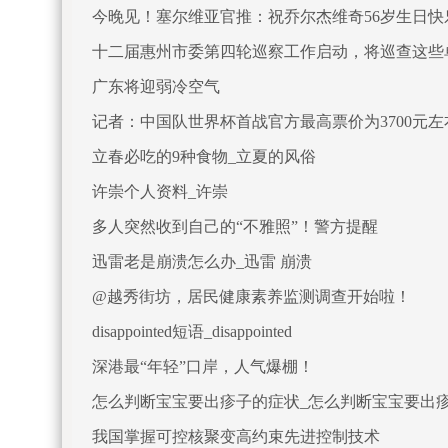
今晚见！塞尔维亚官推：祝乔尔杰维奇56岁生日快
十二届惠州市委第四轮巡察工作启动，将巡查这些
广东将迎弱冷空气
记者：中国队世界杯首战官方最高票价为3700元左
立春必吃的9种食物_立夏的风俗
许崇个人资料_许崇
多人突然收到自己的“不雅照”！警方提醒
迅雷老是崩溃怎么办_迅雷 崩溃
@越秀街坊，居民健康素养监测调查开始啦！
disappointed短语_disappointed
深港最“年轻”口岸，人气爆棚！
怎么判断宝宝要出疹子的症状_怎么判断宝宝要出
我国掌握可控核聚变高约束先进控制技术