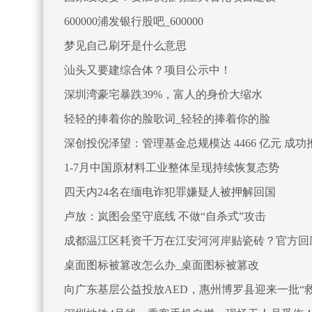
600000浦发银行股吧_600000
梦见自己刷牙是什么意思
汕头又要建综合体？项目公示中！
深圳湾豪宅暴跌39%，富人的身价大缩水
轻轻的捧着你的脸歌词_轻轻的捧着你的脸
深创投倪泽望：管理基金总规模达 4466 亿元 成功推
1-7月中国原材料工业整体呈现持续恢复态势
四天内24名在缅电诈犯罪嫌疑人被押解回国
卢放：岚图会坚守底线 不做“自杀式”攻击
成都温江区耗资千万在江安河河岸贴瓷砖？官方回
桌面图标被篡改怎么办_桌面图标被篡改
向广东基层公益投放AED，惠州博罗县迎来一批“