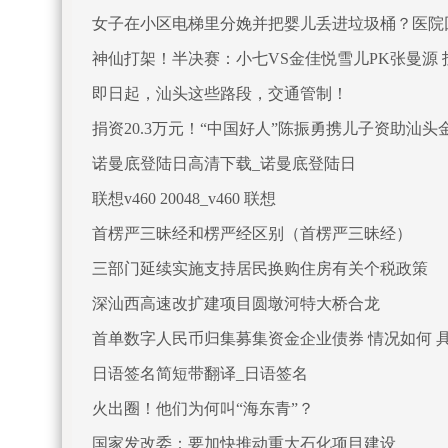
女子在小区电梯里分娩并把婴儿丢进垃圾桶？医院
神仙打架！半决赛：小七VS金佳悦雪儿PK张曼源
即日起，汕头这些路段，交通管制！
捐资20.3万元！“中国好人”陈振勇携儿子资助汕头
诺曼底登陆日高清下载_诺曼底登陆日
联想v460 20048_v460 联想
首楞严三昧经和楞严经区别（首楞严三昧经）
三部门延续实施支持居民换购住房有关个税政策
深汕西高速改扩建项目圆墩河特大桥合龙
首单数字人民币归集募集资金企业债券 情况如何 
日语签名简短带翻译_日语签名
火出圈！他们为何叫“海东青”？
国家发改委：要加快推动重大石化项目建设