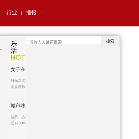
行业
播报
|
|
|
搜索
乐
活
HOT
女子在小区电梯里分娩并把婴儿丢
封面新闻记者李茂佳近日，网传一名外地女子
来重庆旅游时，在某小区的电
城市味道 | 原来拉萨
拉萨，古称“逻些”，布达拉宫、大昭寺是它走过
近1400年历史的见证。拉