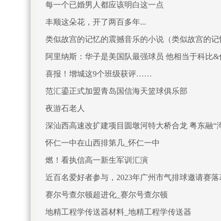
每一个已婚男人都应该明白这一点
丰顺这朵花，开了两百多年...
类似故宫的记忆的震撼音乐的小说（类似故宫的记
阿里纳斯：华子是美国队最强球员 他相当于科比
喜报！增城这9个班级获评……
范汇鎏正式加盟青岛国信海天篮球俱乐部
夜游石老人
深汕西高速改扩建项目圆墩河特大桥合龙 粤东融“
怀仁一中在山西排第几_怀仁一中
燃！看执信高一新生军训汇演
近百名爱好者参与，2023年广州市气排球邀请赛落
赛尔号查尔顿超进化_赛尔号查尔顿
地精工程学传送器材料_地精工程学传送器