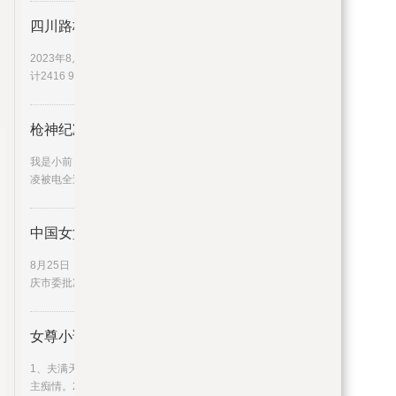
四川路桥：连续6日融资净偿还累
2023年8月25日四川路桥连续6日融资净偿还累
计2416 95万元
枪神纪凌被电全过程（枪神纪凌）
我是小前，我来为大家解答以上问题。枪神纪
凌被电全过程，枪神纪凌很多
中国女篮原主教练李亚光被开除党
8月25日，据重庆市纪委监委消息，日前，经重
庆市委批准，重庆市纪委监
女尊小说1女n男2（女尊小说1女n
1、夫满天下本文是女尊文，女主强大无赖，男
主痴情。2、男生子，稍带点