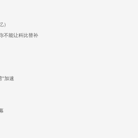
忆）
&你不能让科比替补
湾”加速
幕