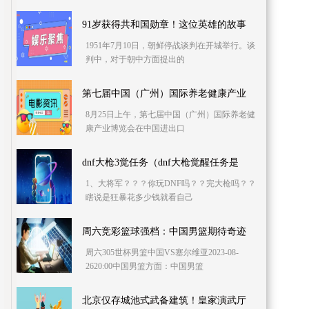
91岁获得共和国勋章！这位英雄的故事
1951年7月10日，朝鲜停战谈判在开城举行。谈
判中，对于朝中方面提出的
第七届中国（广州）国际养老健康产业
8月25日上午，第七届中国（广州）国际养老健
康产业博览会在中国进出口
dnf大枪3觉任务（dnf大枪觉醒任务是
1、大将军？？？你玩DNF吗？？完大枪吗？？
瞎说是狂暴花多少钱就看自己
周六竞彩篮球强档：中国男篮期待奇迹
周六305世杯男篮中国VS塞尔维亚2023-08-
2620:00中国男篮方面：中国男篮
北京仅存城池式武备建筑！皇家演武厅