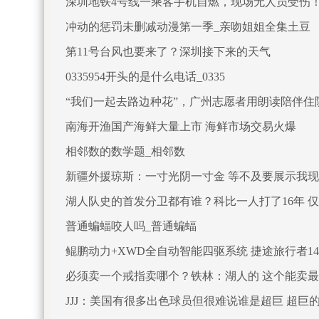
深圳地铁4号线一乘客手机自燃，现场无人员受伤
冲动的惩罚未删减动漫第一季_亲吻姐姐全集土豆
第11号台风也要来了？深圳接下来的天气
0335954开头的是什么电话_0335
“我们一起去路边种花”，广州志愿者用朗读陪伴住
南海开渔国产海鲜大量上市 海鲜市场交易火爆
相邻数的数学题_相邻数
新疆外援琼斯：一寸光阴一寸金 等不及要展示我
湖人队史的首发分卫都有谁？科比一人打了16年 仅
普通蝙蝠咬人吗_普通蝙蝠
鲲鹏动力+XWD全自动智能四驱系统 捷途旅行者14
必须卖一个戒指卖哪个？铁林：湖人的 这个能卖
JJJ：美国有很多出色球员但很难说谁是超巨 超巨