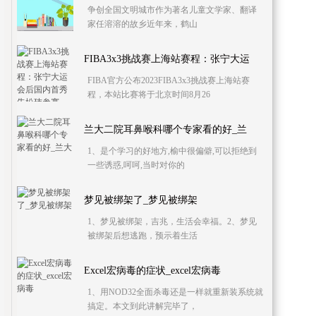
争创全国文明城市作为著名儿童文学家、翻译
家任溶溶的故乡近年来，鹤山
FIBA3x3挑战赛上海站赛程：张宁大运
FIBA官方公布2023FIBA3x3挑战赛上海站赛
程，本站比赛将于北京时间8月26
兰大二院耳鼻喉科哪个专家看的好_兰
1、是个学习的好地方,榆中很偏僻,可以拒绝到
一些诱惑,呵呵,当时对你的
梦见被绑架了_梦见被绑架
1、梦见被绑架，吉兆，生活会幸福。2、梦见
被绑架后想逃跑，预示着生活
Excel宏病毒的症状_excel宏病毒
1、用NOD32全面杀毒还是一样就重新装系统就
搞定。本文到此讲解完毕了，