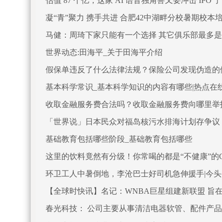
估值 87 个亿，这家 AI 语音独角兽又要冲击 IPO 了
凝“青”聚力 携手共进 合肥42中湖畔分校暑期校本
马健：周琦下家只能有一个选择 其它俱乐部最多
世界动态:田海平_关于田海平介绍
假保单违反了什么法律法规？保险公司发现伪造的
基本科学常识_基本科学知识的内容有哪些|热点在
收取金融服务费合法吗？收取金融服务费向哪里举
「世界说」日本民众对福岛核污水排海计划存争议
基础教育包括哪些阶段_基础教育包括哪些
这里的饮料竟然有分级！你常喝的都是“不健康”的
环卫工人中暑倒地，李沧巴士好司机急伸援手|今头
【全球时快讯】名记：WNBA巨星组建新联盟 旨
春光科技： 公司主要从事清洁电器软管、配件产品