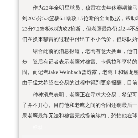
作为22年全明星球员，穆雷在去年休赛期被
到20.5分5.3篮板6.1助攻1.5抢断的全面数
23分7.2篮板6.8助攻2抢断，但老鹰最终仍以2
们在换来穆雷的过程中付出了不小代价，但球队始
结合此前的消息报道，老鹰有意大换血，他们
步。随后有记者表示老鹰对穆雷、卡佩拉和亨特的
固。而记者Jake Weinbach曾透露，老鹰正
由于猛龙希望在交易的过程中得到更多报酬，目前
种种消息表明，老鹰正在寻求大交易，希望可
子并不开心。目前他和老鹰之间的合同还剩最后一个
果老鹰最终无法和穆雷完成提前续约，恐怕他在球
标签：