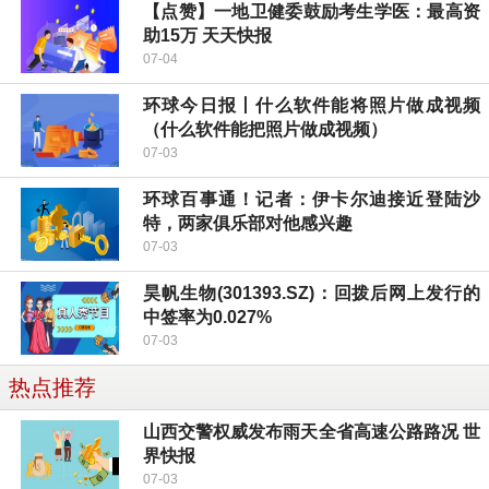
【点赞】一地卫健委鼓励考生学医：最高资
助15万 天天快报
07-04
环球今日报丨什么软件能将照片做成视频
（什么软件能把照片做成视频）
07-03
环球百事通！记者：伊卡尔迪接近登陆沙
特，两家俱乐部对他感兴趣
07-03
昊帆生物(301393.SZ)：回拨后网上发行的
中签率为0.027%
07-03
热点推荐
山西交警权威发布雨天全省高速公路路况 世
界快报
07-03