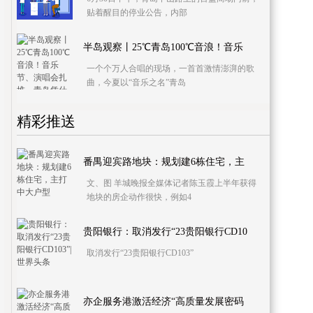
贴着醒目的停业公告，内部
半岛观察丨25℃青岛100℃音浪！音乐
一个个万人合唱的现场，一首首激情澎湃的歌
曲，今夏以“音乐之名”青岛
精彩推送
番禺迎宾路地块：规划建6栋住宅，主
文、图 羊城晚报全媒体记者陈玉霞上半年获得
地块的房企动作很快，例如4
贵阳银行：取消发行“23贵阳银行CD10
取消发行“23贵阳银行CD103”
亦企服务港激活经济“高质量发展密码