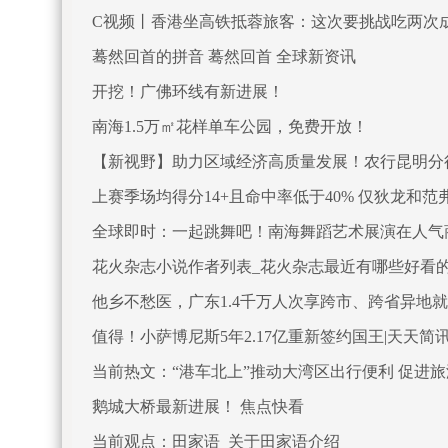
C视频丨香港坐高铁抵蓉旅客：这次要挑战吃两次
蓦然回首的拼音 蓦然回首 全球新资讯
开挖！广佛环线有新进展！
南海1.5万㎡花样单车公园，免费开放！
【新视野】助力区域经济高质量发展！农行昆明分
上赛季场均得分14+且命中率低于40% 仅狄龙和范
全球即时：一起跳舞吧！南海舞蹈艺术展演在人气
花火杂志小说作者列表_花火杂志最近有哪些好看
他乡不愁医，广东1.4千万人次享跨市、跨省异地
值得！小萨博尼斯5年2.17亿重新签约国王|天天简
当前热文：“港车北上”推动大湾区出行便利 促进
鹅城大桥最新进展！ 焦点快看
当前观点：田家语_关于田家语介绍