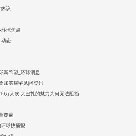
前热议
-环球焦点
 动态
球新希望_环球消息
叠加实属罕见|播资讯
10万人次 大巴扎的魅力为何无法阻挡
全覆盖
|环球快播报