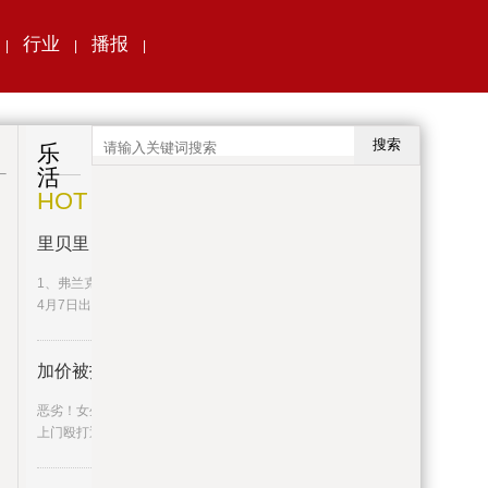
行业
播报
|
|
|
搜索
乐
活
HOT
里贝里 关于里贝里的介绍 每日
1、弗兰克·里贝里（FranckRibéry），1983年
4月7日出生于法国滨海布洛
加价被拒，司机上门殴打母女：“
恶劣！女生拒绝中途加价被扔别处后又遭司机
上门殴打近日，19岁湖南女孩