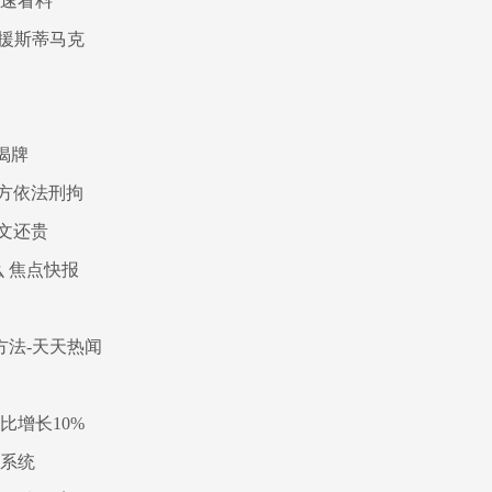
 速看料
援斯蒂马克
揭牌
方依法刑拘
文还贵
 焦点快报
方法-天天热闻
比增长10%
询系统