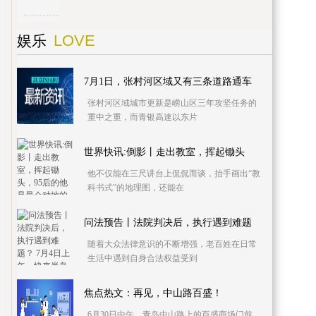
LOVE
娱乐
7月1日，张村河区域又有三条道路通车
张村河区域城市更新是崂山区三年攻坚任务的
重中之重，而青银高速以东片
世界快讯:倒影丨走出教室，挥起锄头
他不仅能在三尺讲台上侃侃而谈，抬手画出“教
科书式”的地理图，还能在
问法预告丨法院判决后，执行遇到难题
随着大众法律意识的不断增强，老百姓在日常
生活中遇到自身合法权益受到
焦点热文：再见，中山路百盛！
6月30日中午，青岛中山路上的百盛商场门前，