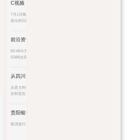
C视频丨香港坐高铁抵蓉旅客：这
7月1日晚，伴着微热的暑气，从香港西九龙站
发出的G2964次动车抵达成都
前沿资讯!视频｜“文化济宁”高
00:48今天上午7时26分，“文化济宁”冠名的
G386次高铁列车准时从高铁济
从四川大学出发！“蓉火”开启成
从意大利都灵到北京，再到哈尔滨、深圳、重
庆和宜宾。一站站充满活力的
贵阳银行：取消发行“23贵阳银行
取消发行“23贵阳银行CD103”