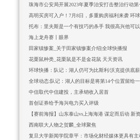
珠海市公安局开展2023年夏季治安打击整治行动
高明买房可入户！7月8日，多重购房福利来袭 环
托布：里夫斯是一个有技巧的杀手 我很高兴他可
海上龙舟赛丨眼界
田家镇惨案_关于田家镇惨案介绍|全球快播报
花栗鼠种类_花栗鼠是不是金花鼠 天天资讯
环球快播：队记：湖人仍可为比斯利/沃克提供底薪
全球动态:队记：湖人的目标是将第14个位置留给一
中信取代中信建投，主承销收入居首
首创证券给予海兴电力买入评级
【赛前海报】山东泰山vs上海海港 谋定而后动 新
西南联大人物之贺麟_全球聚焦
复旦大学新闻学院章平：市场化财经媒体更具有主