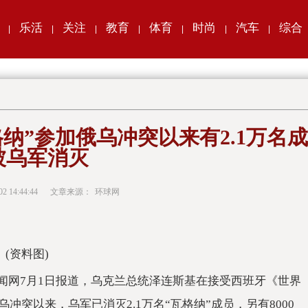
乐活
关注
教育
体育
时尚
汽车
综合
|
|
|
|
|
|
|
纳”参加俄乌冲突以来有2.1万名成
被乌军消灭
02 14:44:44
文章来源：
环球网
(资料图)
闻网7月1日报道，乌克兰总统泽连斯基在接受西班牙《世界
冲突以来，乌军已消灭2.1万名“瓦格纳”成员，另有8000