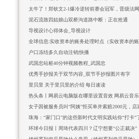
太牛了！郑钦文2-1爆冷逆转前赛会冠军，晋级法网
泥石流致四姑娘山双桥沟道路中断：正在抢通
导视设计心得体会_导视设计
全球信息:实收资本的账务处理时点（实收资本的
户口冻结多久自动注销|快播
武国忠站桩40分钟视频教程_武国忠
优秀手抄报关于双节内容_双节手抄报图片有字
里贝里 关于里贝里的介绍 每日速读
热头条丨网易云电脑版在哪里设置音效 网易云音
女子因被服务员叫“阿姨”拒买单并索赔2000元，
天报道
珠海：“家门口”的这些新时代文明实践站你“打卡”
环球今日报丨周琦代表四川？辽宁想要“公正裁决”