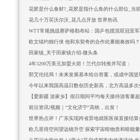
花胶是什么食材?_花胶是指什么鱼的什么部位_当
花几十万买沃尔沃_花几点开放 世界热讯
WTT常规挑战赛萨格勒布站：国乒包揽混双冠亚军
欧文续约独行侠 他和东契奇的合作此番能奏效吗？
田家镇_关于田家镇介绍-微头条
4年3200万美元加盟火箭！兰代尔转推并写道：
郭艾伦结局！未来发展基本给出答案，或成中国篮
今年以来我国高温日数创历史新高，北方高温多次
【爱新疆 游家乡】假日期间平均每天接待游客量超
前沿资讯!视频｜“文化济宁”高铁，出发！
世界热点评！广东实现跨省异地就医医保直接结算
欧几里得空间望远镜升空 探索宇宙暗物质和暗能量