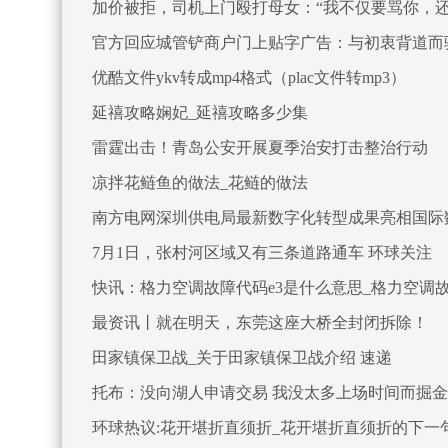
加价被拒，司机上门殴打母女：“我不仅要骂你，还
官方回应城管铲商户门上贴字广告：与初衷背道而
优酷文件ykv转成mp4格式（plac文件转mp3）
延禧攻略娴妃_延禧攻略多少集
雷霆出击！青岛公安开展夏季治安打击整治行动
凉拌花鲢鱼的做法_花鲢的做法
南方电网深圳供电局最新数字化转型成果亮相国际
7月1日，张村河区域又有三条道路通车 环球关注
快讯：格力空调故障代码e3是什么意思_格力空调故
最资讯丨就在明天，东莞这座大桥全封闭拆除！
田家镇保卫战_关于田家镇保卫战介绍 速递
托布：没向湖人申请交易 我没太多上场时间而掘金
环球热议:花开堪折直须折_花开堪折直须折的下一