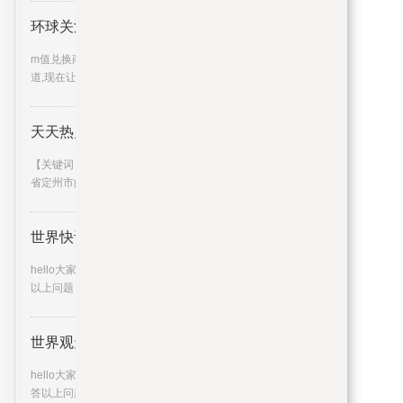
环球关注：m值兑换商城_m值兑换
m值兑换商城，m值兑换礼品这个很多人还不知
道,现在让我们一起来看看吧
天天热点评！紧握人生出彩机会
【关键词】高考【事件】今年高考期间，河北
省定州市的环卫工人任红娟，
世界快讯:穿越火线道具城道聚城
hello大家好，我是大学网网小航来为大家解答
以上问题，穿越火线道具城
世界观天下！姜文有哪些绯闻_他
hello大家好，我是城乡经济网小晟来为大家解
答以上问题，姜文有哪些绯