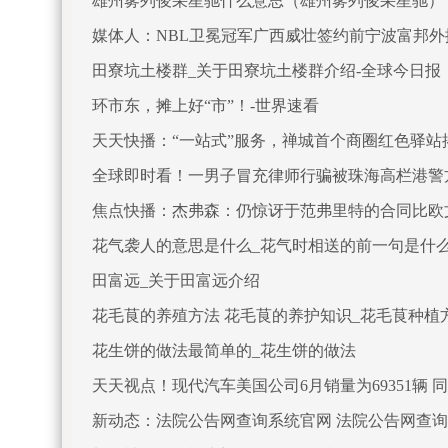
雄州雾列俊采星驰什么意思（雄州雾列俊采星驰）
媒体人：NBL卫冕冠军广西威壮签约前宁波富邦外
田寮坑土楼群_关于田寮坑土楼群介绍-全球今日报
环市东，摊上好“市”！-世界速看
天天快播：“一站式”服务​，禅城首个商圈红色驿站
全球即时看！一男子冒充律师行骗被珠海高栏港警
焦点快播：杰弗森：仍惊讶于范弗里特的合同比欧
花气袭人的意思是什么_花气时相送的前一句是什么
田富远_关于田富远介绍
花毛茛的养殖方法 花毛茛的养护知识_花毛茛种植
花生饼的做法最简单的_花生饼的做法
天天视点！现代汽车美国公司6月销量为69351辆 同
新动态：法院公告网查询系统官网 法院公告网查