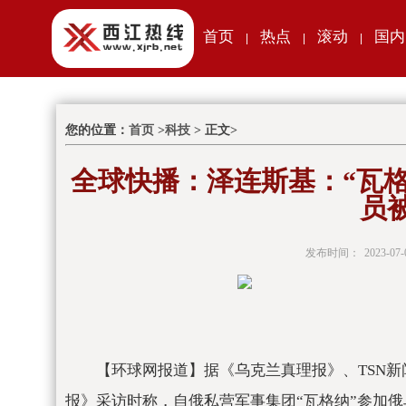
首页
热点
滚动
国内
|
|
|
您的位置：
首页
>
科技
> 正文>
全球快播：泽连斯基：“瓦格
员
发布时间：
2023-07-
【环球网报道】据《乌克兰真理报》、TSN新
报》采访时称，自俄私营军事集团“瓦格纳”参加俄乌