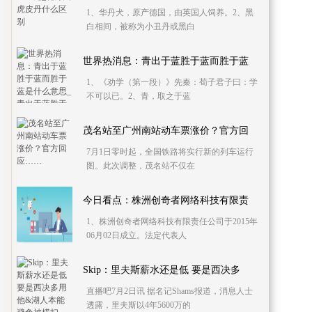
1、华丹犬，原产德国，由英国人饲养。2、黑
白相间，被称为小丑丹或黑白
世界热消息：青出于蓝胜于蓝而胜于蓝
1、《劝学（第一段）》先秦：荀子君子曰：学
不可以已。2、青，取之于蓝
茂名站至广州南站动车票涨价？官方回
7月1日零时起，全国铁路将实行新的列车运行
图。此次调整，茂名站不仅在
今日看点：株洲创奇者网络科技有限责
1、株洲创奇者网络科技有限责任公司于2015年
06月02日成立。法定代表人
Skip：里夫斯薪水还是低 要是西决多
直播吧7月2日讯 据名记Shams报道，消息人士
透露，里夫斯以4年5600万的